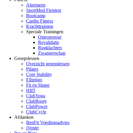
Algemeen
SportMed Fietstest
Bootcamp
Cardio Fitness
Krachttraining
Speciale Trainingen
Osteoporose
Revalidatie
Rugklachten
Zwangerschap
Groepslessen
Overzicht groepslessen
Pilates
Core Stability
Elliptigo
Fit en Shape
HIIT
ClubYoga
ClubBooty
ClubPower
ClubCycle
Afslanken
BenFit Voedingsadvies
iVentri