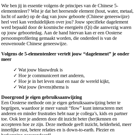
Wie ben jij in essentie volgens de principes van de Chinese 5-
elementenleer? Wist je dat het heersende element (hout, water, metaal,
lucht of aarde) op de dag van jouw geboorte (Chinese geneeswijze)
heel veel kan verduidelijken over jou? Jouw specifieke dagelement
werd bepaald door de kosmische energieën (Qi) die aanwezig waren
op jouw geboortedag. Aan de hand hiervan kan er een Oosterse
persoonsprofilering gemaakt worden, die onderdeel is van de
eeuwenoude Chinese geneeswijze.
Volgens de 5-elementenleer vertelt jouw “dagelement” je onder
meer
✓ Wat jouw blauwdruk is
✓ Hoe je communiceert met anderen,
✓ Hoe je in het leven staat en naar de wereld kijkt,
✓ Wat jouw (levens)thema is
Doorgrond je eigen gebruiksaanwijzing
Een Oosterse methode om je eigen gebruiksaanwijzing beter te
begrijpen, waardoor je meer vanuit “flow” kunt interacteren met
anderen en minder frustraties hebt naar je collega’s, kids en partner
toe. Ook leer je anderen door dit inzicht beter (her)kennen en
accepteren hoe ze zijn. Deze methode geeft inzicht, helderheid, meer
innerlijke rust, betere relaties en is down-to-earth. Plezier en