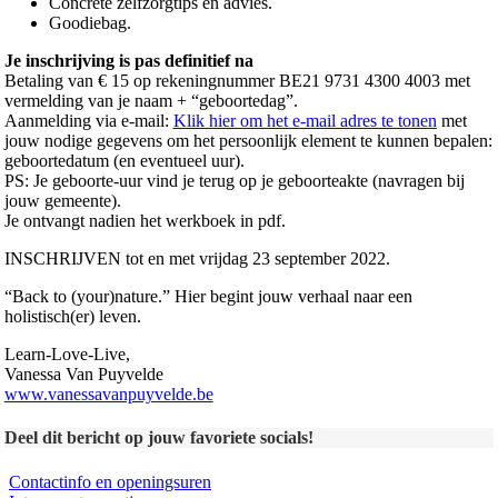
Concrete zelfzorgtips en advies.
Goodiebag.
Je inschrijving is pas definitief na
Betaling van € 15 op rekeningnummer BE21 9731 4300 4003 met
vermelding van je naam + “geboortedag”.
Aanmelding via e-mail:
Klik hier om het e-mail adres te tonen
met
jouw nodige gegevens om het persoonlijk element te kunnen bepalen:
geboortedatum (en eventueel uur).
PS: Je geboorte-uur vind je terug op je geboorteakte (navragen bij
jouw gemeente).
Je ontvangt nadien het werkboek in pdf.
INSCHRIJVEN tot en met vrijdag 23 september 2022.
“Back to (your)nature.” Hier begint jouw verhaal naar een
holistisch(er) leven.
Learn-Love-Live,
Vanessa Van Puyvelde
www.vanessavanpuyvelde.be
Deel dit bericht op jouw favoriete socials!
Contactinfo en openingsuren