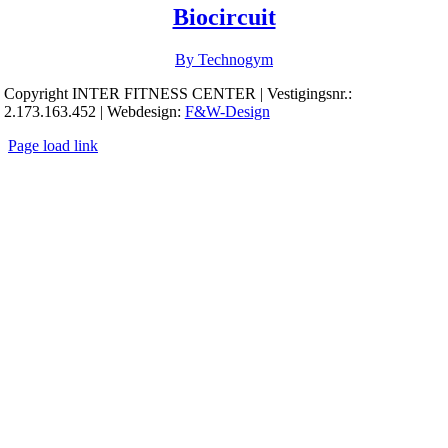
Biocircuit
By Technogym
Copyright INTER FITNESS CENTER | Vestigingsnr.:
2.173.163.452 | Webdesign:
F&W-Design
Page load link
Ga
naar
de
bovenkant