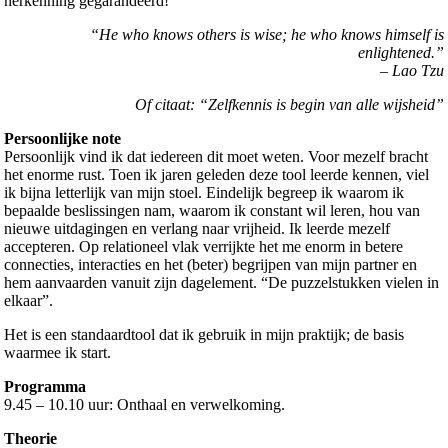
herkenning gegarandeerd!
“He who knows others is wise; he who knows himself is
enlightened.”
– Lao Tzu
Of citaat: “Zelfkennis is begin van alle wijsheid”
Persoonlijke note
Persoonlijk vind ik dat iedereen dit moet weten. Voor mezelf bracht
het enorme rust. Toen ik jaren geleden deze tool leerde kennen, viel
ik bijna letterlijk van mijn stoel. Eindelijk begreep ik waarom ik
bepaalde beslissingen nam, waarom ik constant wil leren, hou van
nieuwe uitdagingen en verlang naar vrijheid. Ik leerde mezelf
accepteren. Op relationeel vlak verrijkte het me enorm in betere
connecties, interacties en het (beter) begrijpen van mijn partner en
hem aanvaarden vanuit zijn dagelement. “De puzzelstukken vielen in
elkaar”.
Het is een standaardtool dat ik gebruik in mijn praktijk; de basis
waarmee ik start.
Programma
9.45 – 10.10 uur: Onthaal en verwelkoming.
Theorie