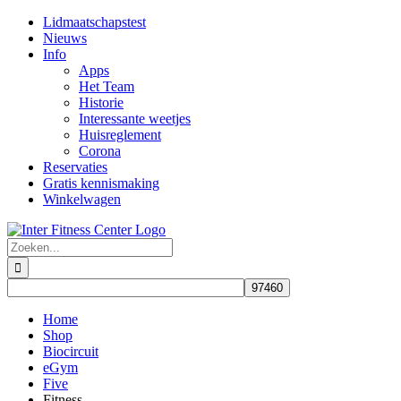
Ga
Facebook
Instagram
YouTube
E-
Lidmaatschapstest
naar
mail
Nieuws
inhoud
Info
Apps
Het Team
Historie
Interessante weetjes
Huisreglement
Corona
Reservaties
Gratis kennismaking
Winkelwagen
Zoeken
naar:
Home
Shop
Biocircuit
eGym
Five
Fitness